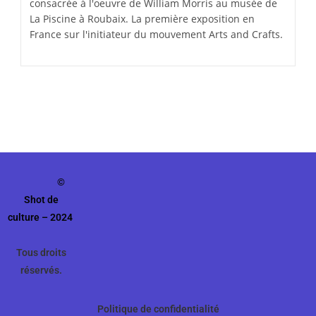
consacrée à l'oeuvre de William Morris au musée de
La Piscine à Roubaix. La première exposition en
France sur l'initiateur du mouvement Arts and Crafts.
©
Shot de
culture – 2024
Tous droits
réservés.
Politique de confidentialité