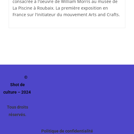
consacrée à l'oeuvre de William Morris au musée de
La Piscine à Roubaix. La première exposition en
France sur l'initiateur du mouvement Arts and Crafts.
©
Shot de
culture – 2024
Tous droits
réservés.
Politique de confidentialité