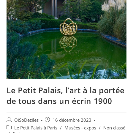
Le Petit Palais, l’art à la portée
de tous dans un écrin 1900
OiSoDeziles
16 décembre 2023
Le Petit Palais à Paris
/
Musées - expos
/
Non classé